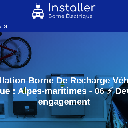
 - 06
allation Borne De Recharge Véh
que : Alpes-maritimes - 06 ⚡️ De
engagement