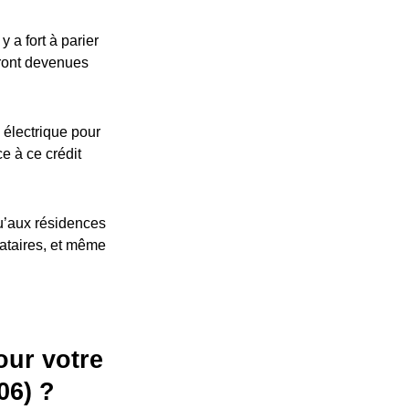
 a fort à parier
eront devenues
 électrique pour
ce à ce crédit
u’aux résidences
cataires, et même
our votre
06) ?