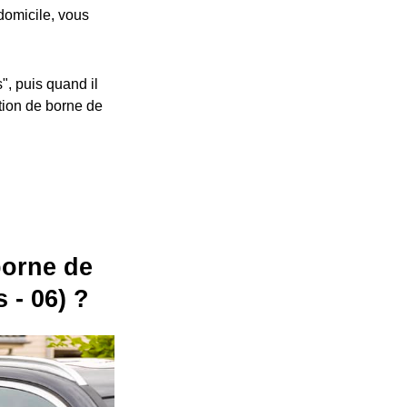
 domicile, vous
", puis quand il
ation de borne de
 borne de
 - 06) ?