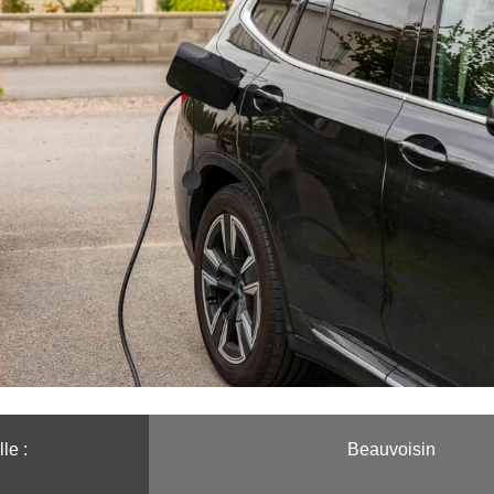
le :️
Beauvoisin