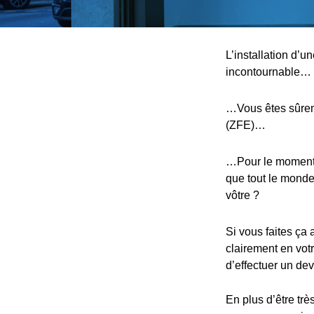
L’installation d’u
incontournable…
…Vous êtes sûreme
(ZFE)…
…Pour le moment, 
que tout le monde,
vôtre ?
Si vous faites ça 
clairement en votr
d’effectuer un devi
En plus d’être trè