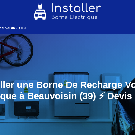
eauvoisin - 39120
aller une Borne De Recharge Vo
ique à Beauvoisin (39) ⚡️ Devis 