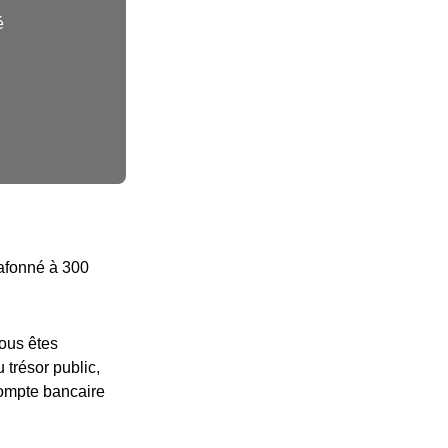
é
lafonné à 300
vous êtes
 trésor public,
compte bancaire