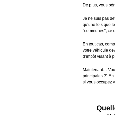
De plus, vous bén
Je ne suis pas dev
qu’une fois que l
"communes", ce cr
En tout cas, compa
votre véhicule dev
d’impôt visant à p
Maintenant… Vous
principales ?" Eh
si vous occupez vo
Quell