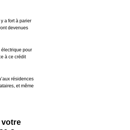
 a fort à parier
eront devenues
 électrique pour
ce à ce crédit
u’aux résidences
cataires, et même
 votre