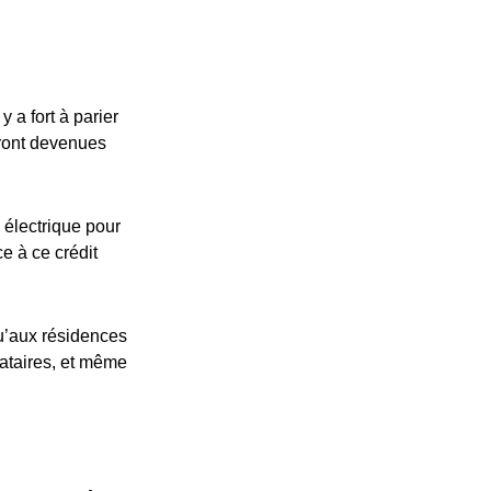
 a fort à parier
eront devenues
 électrique pour
ce à ce crédit
u’aux résidences
cataires, et même