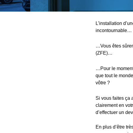
L’installation d’u
incontournable…
…Vous êtes sûreme
(ZFE)…
…Pour le moment, 
que tout le monde,
vôtre ?
Si vous faites ça 
clairement en votr
d’effectuer un devi
En plus d’être trè