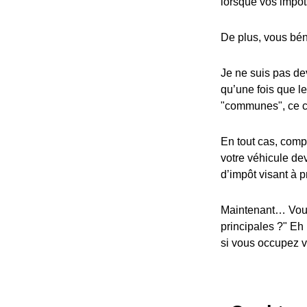
lorsque vos impôt
De plus, vous bén
Je ne suis pas dev
qu’une fois que l
"communes", ce cr
En tout cas, compa
votre véhicule dev
d’impôt visant à p
Maintenant… Vous
principales ?" Eh
si vous occupez vo