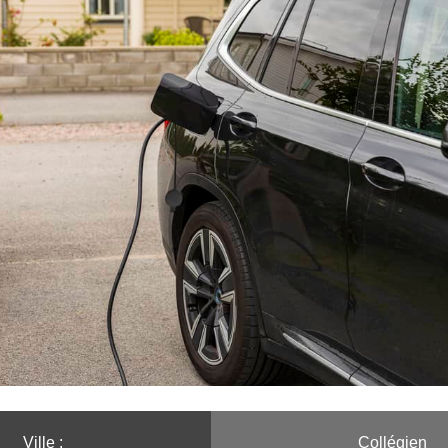
Ville :️
Collégien