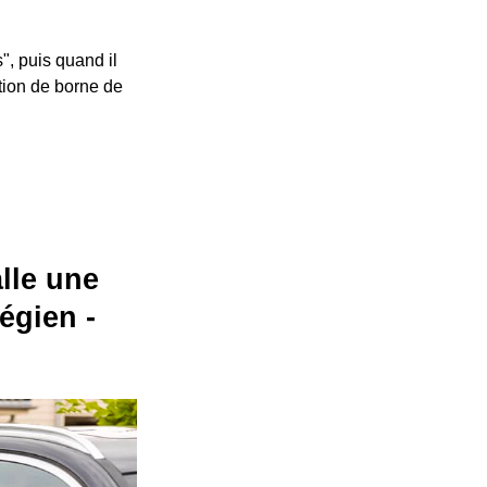
", puis quand il
ation de borne de
alle une
égien -