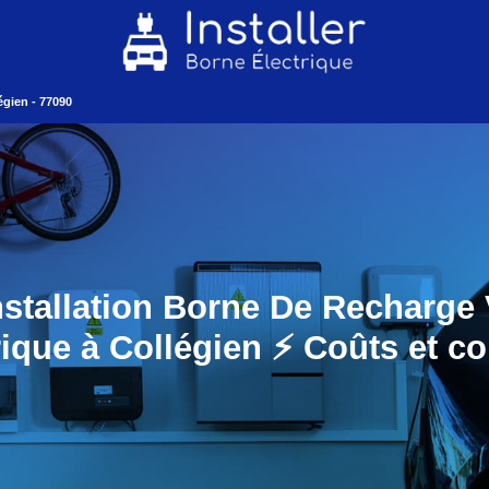
égien - 77090
nstallation Borne De Recharge 
rique à Collégien ⚡️ Coûts et co