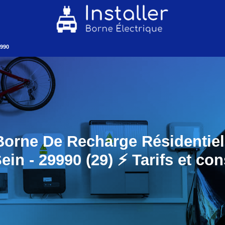
9990
Borne De Recharge Résidentielle
ein - 29990 (29) ⚡️ Tarifs et con