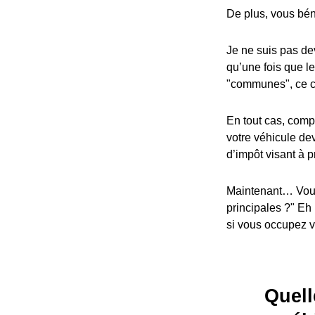
De plus, vous bén
Je ne suis pas dev
qu’une fois que l
"communes", ce cr
En tout cas, compa
votre véhicule dev
d’impôt visant à p
Maintenant… Vous
principales ?" Eh
si vous occupez vo
Quell