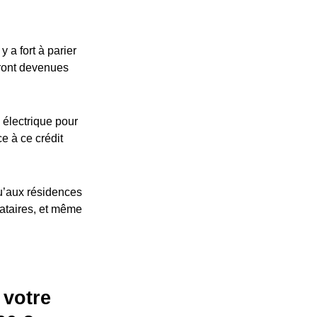
 a fort à parier
eront devenues
 électrique pour
ce à ce crédit
u’aux résidences
cataires, et même
 votre