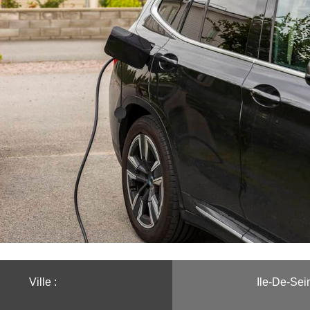
Ville :️
Ile-De-Sei