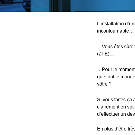
L’installation d’u
incontournable…
…Vous êtes sûreme
(ZFE)…
…Pour le moment, 
que tout le monde,
vôtre ?
Si vous faites ça 
clairement en votr
d’effectuer un devi
En plus d’être trè