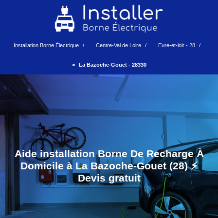
Installation Borne Électrique
Centre-Val de Loire
Eure-et-loir - 28
La Bazoche-Gouet - 28330
Aide installation Borne De Recharge À
Domicile à La Bazoche-Gouet (28) ⚡️
Devis gratuit