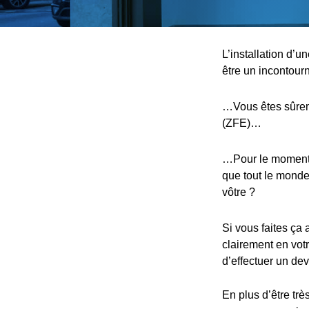
L’installation d’
être un incontou
…Vous êtes sûreme
(ZFE)…
…Pour le moment, 
que tout le monde,
vôtre ?
Si vous faites ça 
clairement en votr
d’effectuer un devi
En plus d’être trè