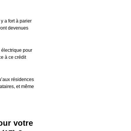
 a fort à parier
eront devenues
 électrique pour
ce à ce crédit
u’aux résidences
cataires, et même
our votre