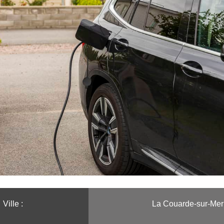
Ville :️
La Couarde-sur-Mer