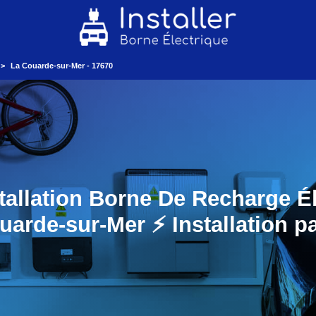
La Couarde-sur-Mer - 17670
tallation Borne De Recharge É
uarde-sur-Mer ⚡️ Installation p