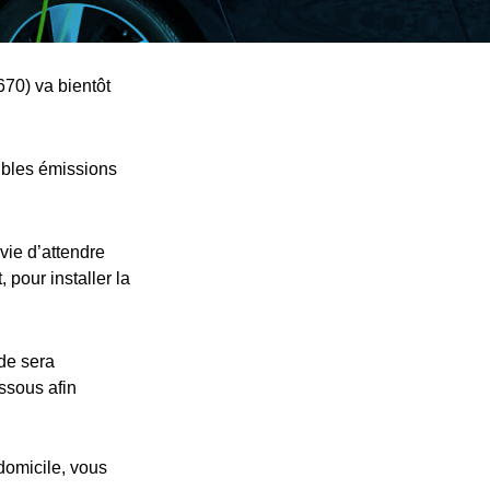
670) va bientôt
ibles émissions
vie d’attendre
 pour installer la
nde sera
essous afin
 domicile, vous