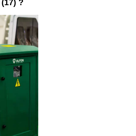
(17) ?