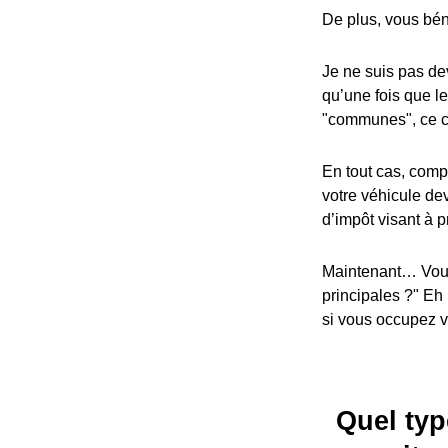
De plus, vous bén
Je ne suis pas dev
qu’une fois que l
"communes", ce cr
En tout cas, compa
votre véhicule dev
d’impôt visant à p
Maintenant… Vous
principales ?" Eh
si vous occupez vo
Quel typ