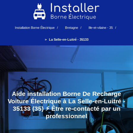
Installation Borne Électrique
Bretagne
Ille-et-vilaine - 35
La Selle-en-Luitré - 35133
Aide installation Borne De Recharge
Voiture Électrique à La Selle-en-Luitré -
35133 (35) ⚡️ Être re-contacté par un
professionnel