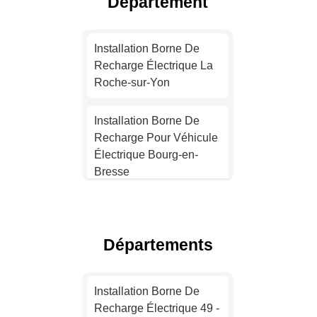
Département
Devis Installation Borne
De Recharge Électrique
Installation Borne De
Toulouse
Recharge Électrique La
Roche-sur-Yon
Installation Borne De
Recharge Pour Véhicule
Installation Borne De
Électrique Nice
Recharge Pour Véhicule
Électrique Bourg-en-
Installation Borne De
Bresse
Recharge Électrique
Nantes
Installation Borne De
Recharge Électrique
Installation Borne De
Départements
Roanne
Recharge Électrique
Strasbourg
Installation Borne De
Installation Borne De
Recharge Électrique
Recharge Électrique 49 -
Installation Borne De
Chambéry