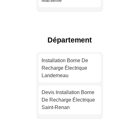
Marseille
Installation Borne De
Recharge Pour Véhicule
Électrique Lyon
Département
Devis Installation Borne
De Recharge Électrique
Installation Borne De
Toulouse
Recharge Électrique
Landerneau
Devis Installation Borne
De Recharge Électrique
Devis Installation Borne
Nice
De Recharge Électrique
Saint-Renan
Installation Borne De
Recharge Pour Véhicule
Installation Borne De
Électrique Nantes
Recharge Électrique
Plouzané