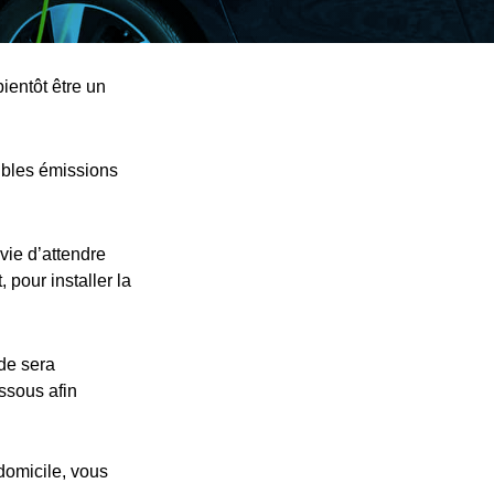
ientôt être un
ibles émissions
vie d’attendre
 pour installer la
nde sera
essous afin
 domicile, vous