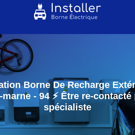
lation Borne De Recharge Extér
-marne - 94 ⚡️ Être re-contacté
spécialiste