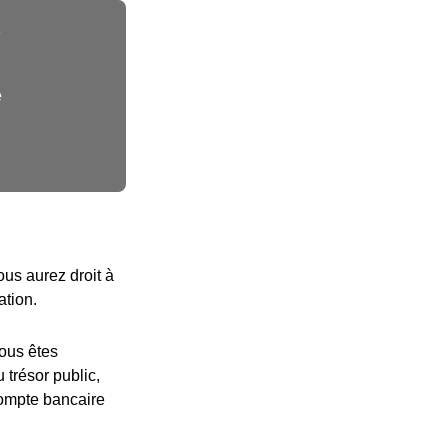
e
e
ous aurez droit à
ation.
vous êtes
 trésor public,
compte bancaire