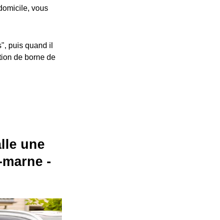
 domicile, vous
", puis quand il
ation de borne de
alle une
-marne -