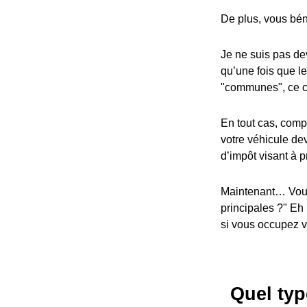
De plus, vous bén
Je ne suis pas dev
qu’une fois que l
"communes", ce cr
En tout cas, compa
votre véhicule dev
d’impôt visant à p
Maintenant… Vous
principales ?" Eh
si vous occupez vo
Quel typ