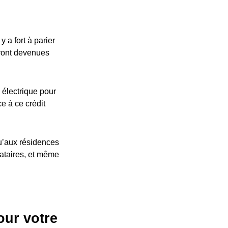
 a fort à parier
eront devenues
 électrique pour
ce à ce crédit
u’aux résidences
cataires, et même
our votre