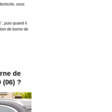
 domicile, vous
", puis quand il
ation de borne de
orne de
 (06) ?