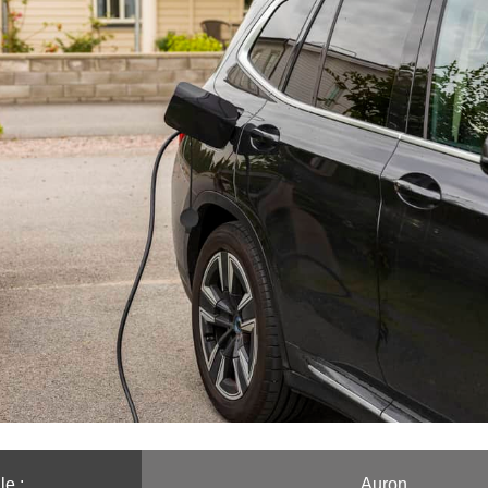
le :️
Auron