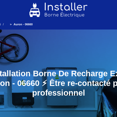
6
Auron - 06660
tallation Borne De Recharge E
on - 06660 ⚡️ Être re-contacté 
professionnel