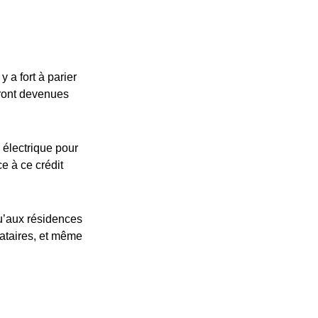
 a fort à parier
eront devenues
 électrique pour
ce à ce crédit
u’aux résidences
cataires, et même