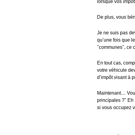
lorsque vos impôt
De plus, vous bén
Je ne suis pas dev
qu’une fois que l
"communes", ce cr
En tout cas, compa
votre véhicule dev
d’impôt visant à p
Maintenant… Vous
principales ?" Eh
si vous occupez vo