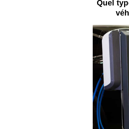
Quel typ
véh