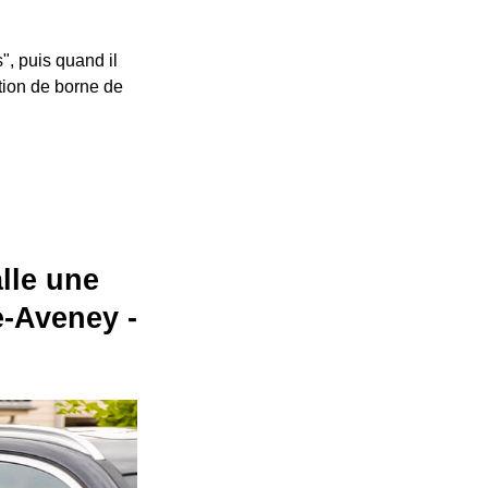
", puis quand il
ation de borne de
alle une
-Aveney -