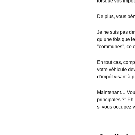
lorsque vos impôt
De plus, vous bén
Je ne suis pas dev
qu’une fois que l
"communes", ce cr
En tout cas, compa
votre véhicule dev
d’impôt visant à p
Maintenant… Vous
principales ?" Eh
si vous occupez vo