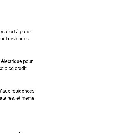
 a fort à parier
eront devenues
 électrique pour
ce à ce crédit
u’aux résidences
cataires, et même