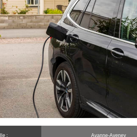
le :️
Avanne-Aveney