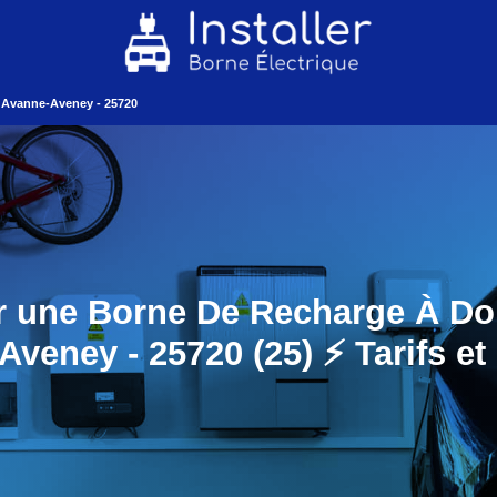
Avanne-Aveney - 25720
er une Borne De Recharge À Do
veney - 25720 (25) ⚡️ Tarifs et