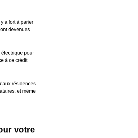
 a fort à parier
eront devenues
 électrique pour
ce à ce crédit
u’aux résidences
cataires, et même
our votre