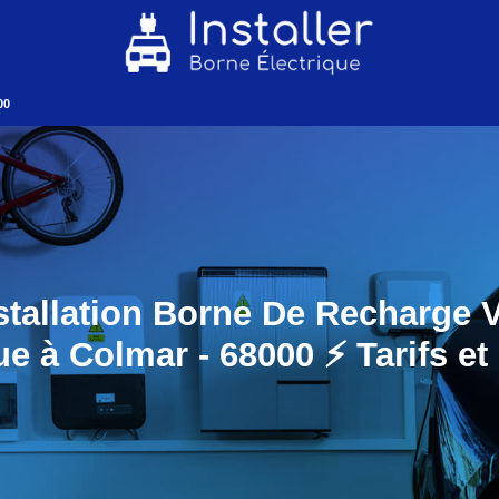
00
stallation Borne De Recharge 
ue à Colmar - 68000 ⚡️ Tarifs et