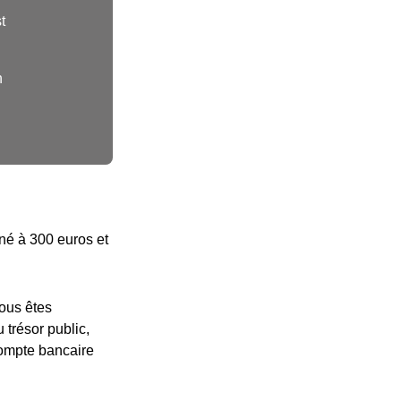
t
n
nné à 300 euros et
vous êtes
 trésor public,
compte bancaire