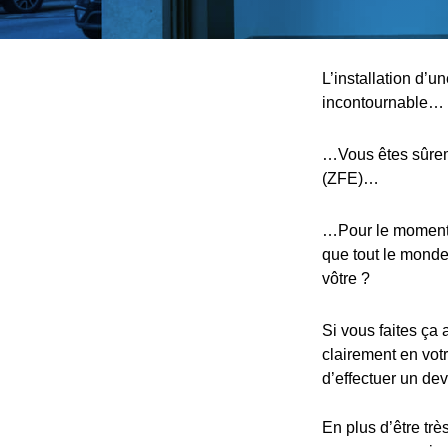
L’installation d’u
incontournable…
…Vous êtes sûreme
(ZFE)…
…Pour le moment, 
que tout le monde,
vôtre ?
Si vous faites ça 
clairement en votr
d’effectuer un devi
En plus d’être trè