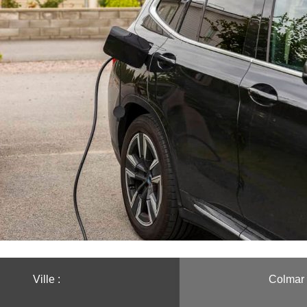
Ville :️
Colmar