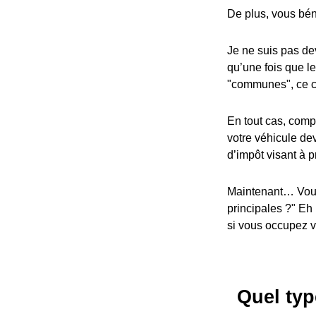
De plus, vous bén
Je ne suis pas dev
qu’une fois que l
"communes", ce cr
En tout cas, compa
votre véhicule dev
d’impôt visant à p
Maintenant… Vous
principales ?" Eh
si vous occupez vo
Quel typ