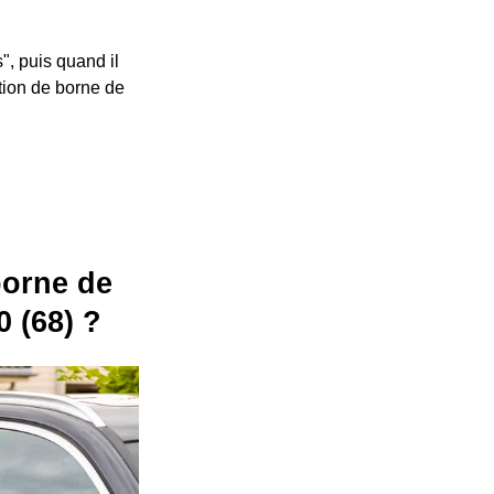
", puis quand il
ation de borne de
 borne de
 (68) ?