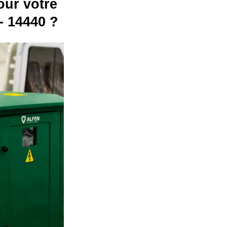
our votre
- 14440 ?