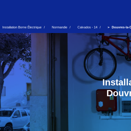
Installation Borne Électrique
Normandie
Calvados - 14
Douvres-la-D
Instal
Douvr