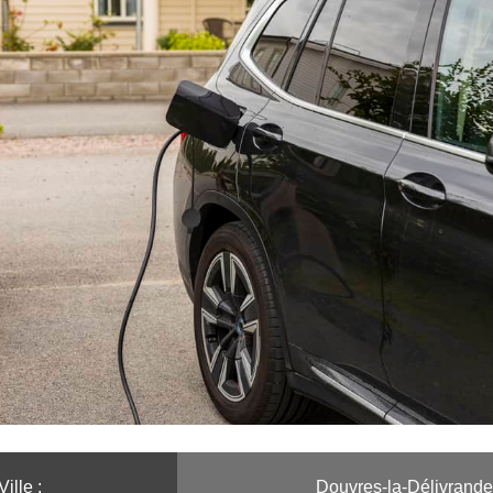
Ville :️
Douvres-la-Délivrande