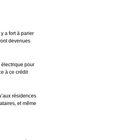
 a fort à parier
eront devenues
 électrique pour
ce à ce crédit
u’aux résidences
cataires, et même