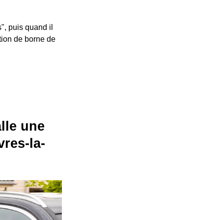
", puis quand il
ation de borne de
alle une
res-la-