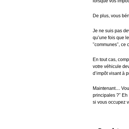
lorsque vos impôt
De plus, vous bén
Je ne suis pas dev
qu’une fois que l
"communes", ce cr
En tout cas, compa
votre véhicule dev
d’impôt visant à p
Maintenant… Vous
principales ?" Eh
si vous occupez vo