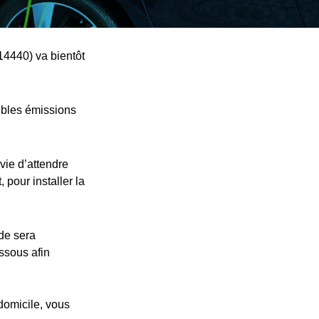
14440) va bientôt
ibles émissions
vie d’attendre
 pour installer la
nde sera
essous afin
 domicile, vous