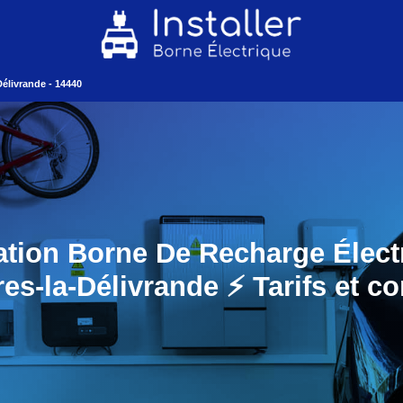
élivrande - 14440
lation Borne De Recharge Élect
es-la-Délivrande ⚡️ Tarifs et co