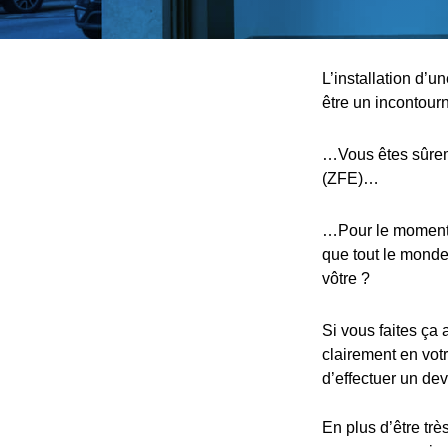
L’installation d’
être un incontou
…Vous êtes sûreme
(ZFE)…
…Pour le moment, 
que tout le monde,
vôtre ?
Si vous faites ça 
clairement en votr
d’effectuer un devi
En plus d’être trè