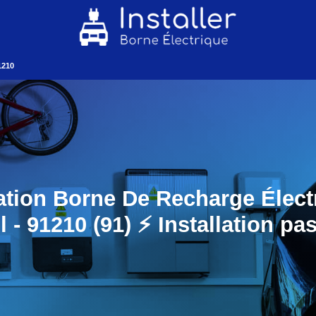
1210
lation Borne De Recharge Élect
l - 91210 (91) ⚡️ Installation pa