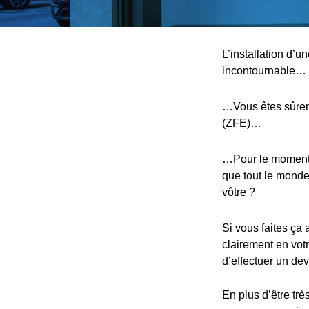
L’installation d’u
incontournable…
…Vous êtes sûreme
(ZFE)…
…Pour le moment, 
que tout le monde,
vôtre ?
Si vous faites ça 
clairement en votr
d’effectuer un devi
En plus d’être trè