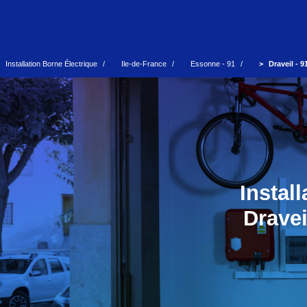
Installation Borne Électrique
Ile-de-France
Essonne - 91
Draveil - 9
Instal
Dravei