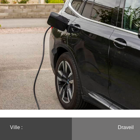
Ville :️
Draveil