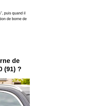
", puis quand il
ation de borne de
orne de
 (91) ?