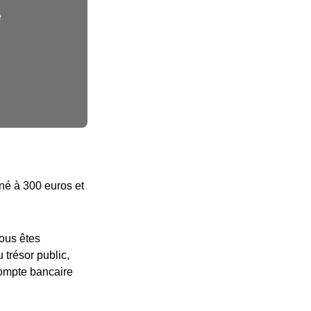
e
nné à 300 euros et
vous êtes
 trésor public,
compte bancaire