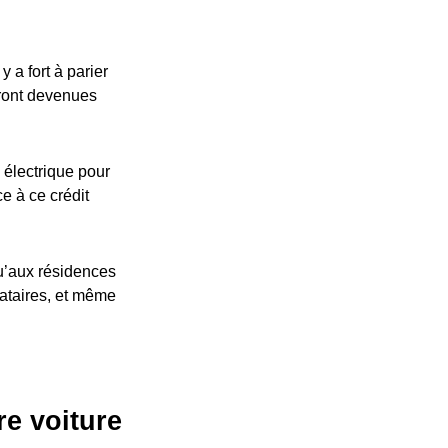
 a fort à parier
eront devenues
 électrique pour
ce à ce crédit
u’aux résidences
cataires, et même
re voiture