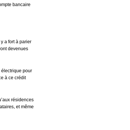
compte bancaire
 a fort à parier
eront devenues
 électrique pour
ce à ce crédit
u’aux résidences
cataires, et même