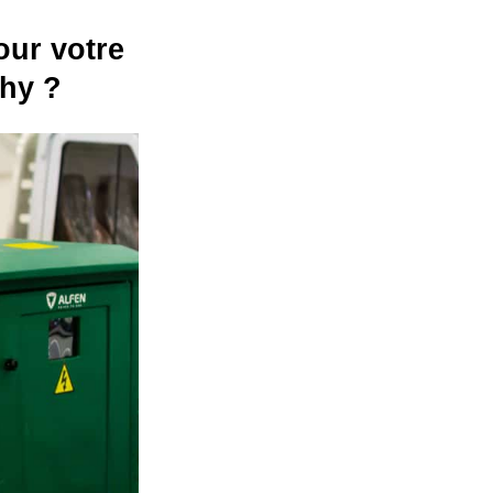
our votre
chy ?