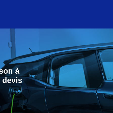
son à
 devis