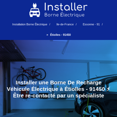
Installation Borne Électrique
Ile-de-France
Essonne - 91
Étiolles - 91450
Installer une Borne De Recharge
Véhicule Électrique à Étiolles - 91450 ⚡️
Être re-contacté par un spécialiste