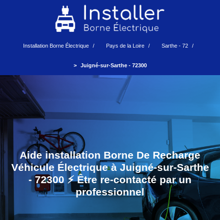
Installation Borne Électrique
Pays de la Loire
Sarthe - 72
Juigné-sur-Sarthe - 72300
Aide installation Borne De Recharge
Véhicule Électrique à Juigné-sur-Sarthe
- 72300 ⚡️ Être re-contacté par un
professionnel