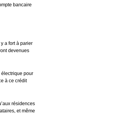
compte bancaire
 a fort à parier
eront devenues
 électrique pour
ce à ce crédit
u’aux résidences
cataires, et même