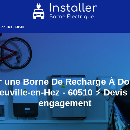
e-en-Hez - 60510
er une Borne De Recharge À Do
euville-en-Hez - 60510 ⚡️ Devis
engagement