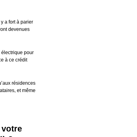
 a fort à parier
eront devenues
 électrique pour
ce à ce crédit
u’aux résidences
cataires, et même
 votre