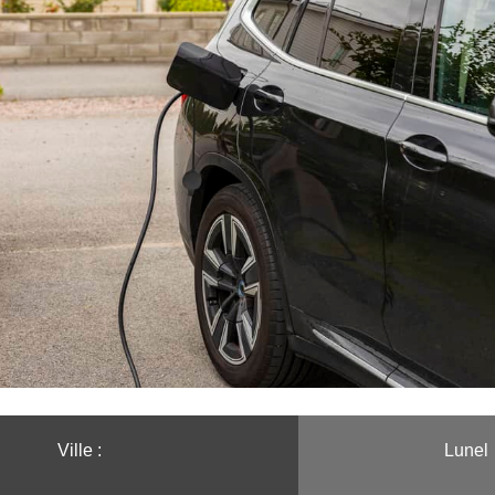
Ville :️
Lunel