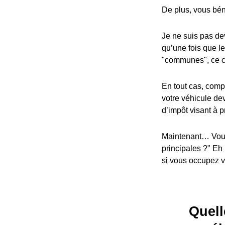
De plus, vous bén
Je ne suis pas dev
qu’une fois que l
"communes", ce cr
En tout cas, compa
votre véhicule dev
d’impôt visant à p
Maintenant… Vous
principales ?" Eh
si vous occupez vo
Quell