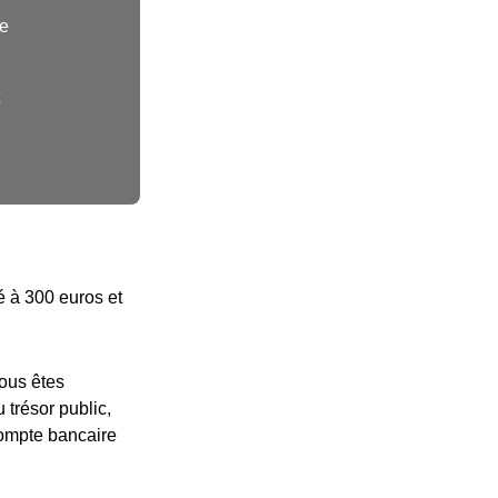
ie
né à 300 euros et
vous êtes
 trésor public,
compte bancaire