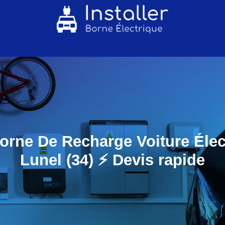
orne De Recharge Voiture Élec
Lunel (34) ⚡️ Devis rapide