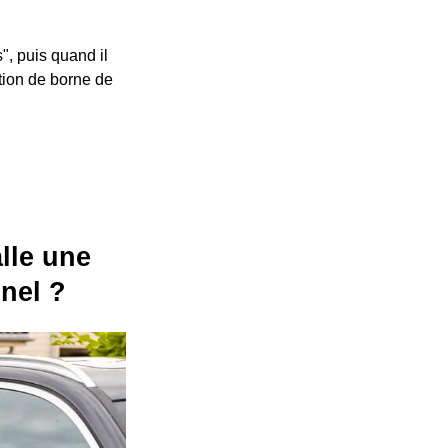
", puis quand il
ation de borne de
alle une
nel ?