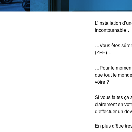
L’installation d’u
incontournable…
…Vous êtes sûreme
(ZFE)…
…Pour le moment, 
que tout le monde,
vôtre ?
Si vous faites ça 
clairement en votr
d’effectuer un devi
En plus d’être trè