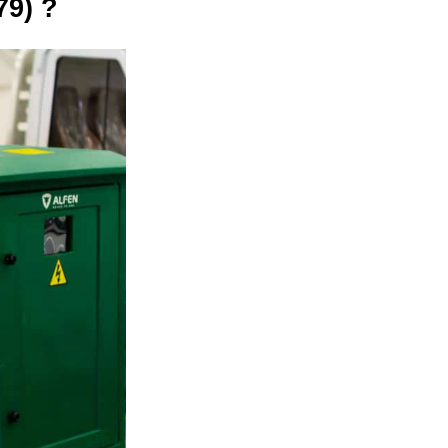
79) ?