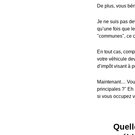
De plus, vous bén
Je ne suis pas dev
qu’une fois que l
"communes", ce cr
En tout cas, compa
votre véhicule dev
d’impôt visant à p
Maintenant… Vous
principales ?" Eh
si vous occupez vo
Quell