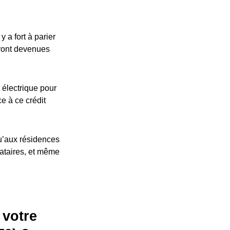
 a fort à parier
eront devenues
 électrique pour
ce à ce crédit
u’aux résidences
cataires, et même
 votre