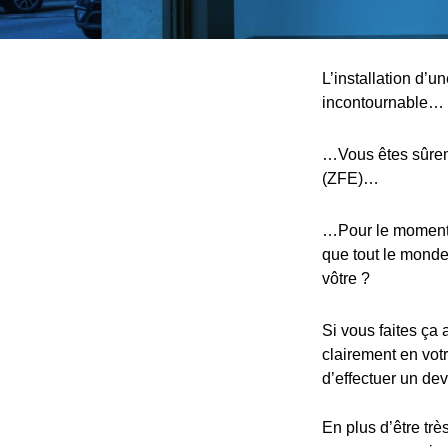
L’installation d’u
incontournable…
…Vous êtes sûreme
(ZFE)…
…Pour le moment, 
que tout le monde,
vôtre ?
Si vous faites ça 
clairement en votr
d’effectuer un devi
En plus d’être trè