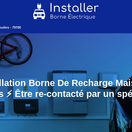
ulins - 79700
allation Borne De Recharge Mai
 ⚡️ Être re-contacté par un spé