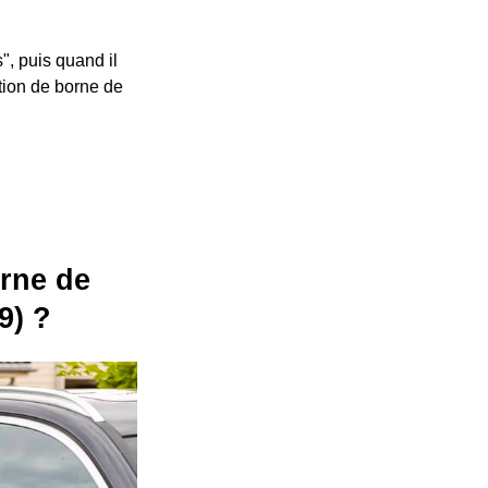
", puis quand il
ation de borne de
orne de
9) ?