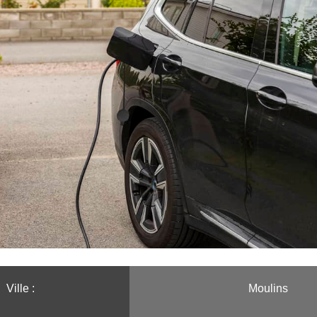
Ville :️
Moulins