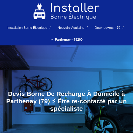
Installation Borne Électrique
Nouvelle-Aquitaine
Deux-sevres - 79
Parthenay - 79200
Devis Borne De Recharge À Domicile à
Parthenay (79) ⚡️ Être re-contacté par un
spécialiste