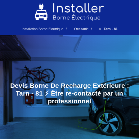
Installation Borne Électrique
Occitanie
Tarn - 81
Devis Borne De Recharge Extérieure :
Tarn - 81 ⚡️ Être re-contacté par un
professionnel