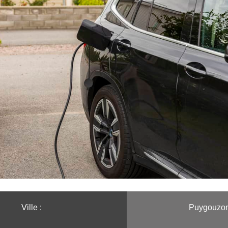
Ville :️
Puygouzo