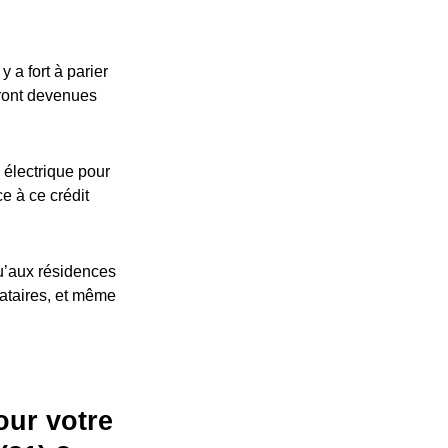
 a fort à parier
eront devenues
 électrique pour
ce à ce crédit
u’aux résidences
cataires, et même
our votre