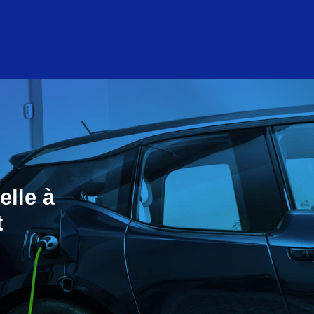
elle à
t