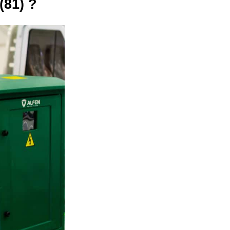
(81) ?