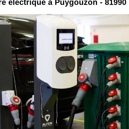
re électrique à Puygouzon - 81990 