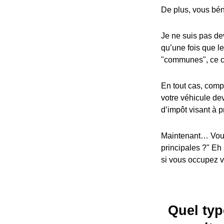
De plus, vous bén
Je ne suis pas dev
qu’une fois que l
"communes", ce cr
En tout cas, compa
votre véhicule dev
d’impôt visant à p
Maintenant… Vous
principales ?" Eh
si vous occupez vo
Quel typ