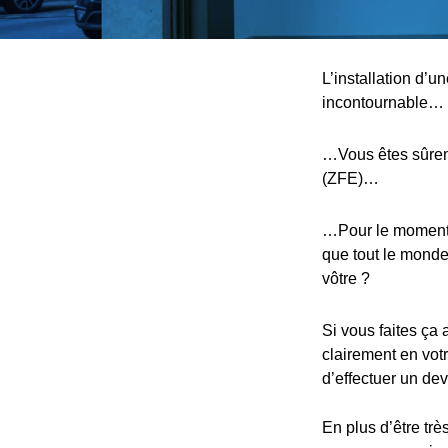
L’installation d’u
incontournable…
…Vous êtes sûreme
(ZFE)…
…Pour le moment, 
que tout le monde,
vôtre ?
Si vous faites ça 
clairement en votr
d’effectuer un devi
En plus d’être trè