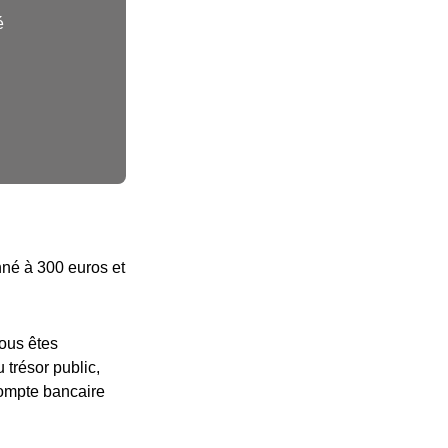
é
onné à 300 euros et
vous êtes
 trésor public,
compte bancaire