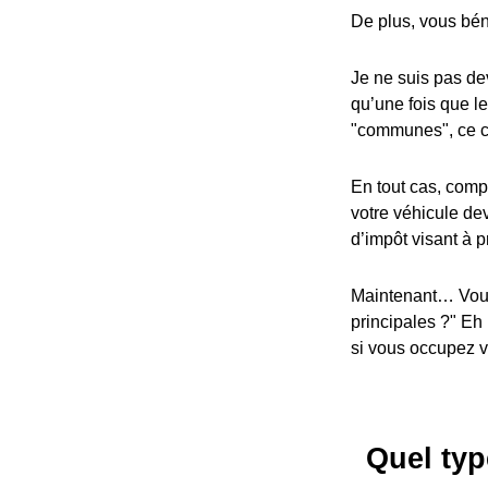
De plus, vous bén
Je ne suis pas dev
qu’une fois que l
"communes", ce cr
En tout cas, compa
votre véhicule dev
d’impôt visant à p
Maintenant… Vous
principales ?" Eh
si vous occupez vo
Quel typ