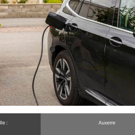
le :️
Auxerre