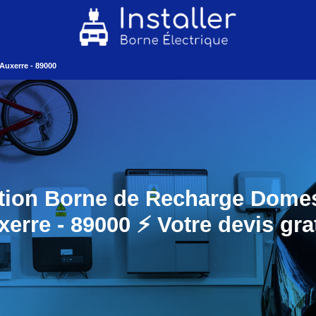
Auxerre - 89000
ation Borne de Recharge Dome
erre - 89000 ⚡️ Votre devis gra