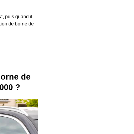
", puis quand il
ation de borne de
 borne de
9000 ?