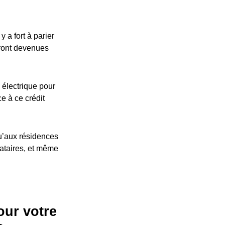
 a fort à parier
eront devenues
 électrique pour
ce à ce crédit
u’aux résidences
cataires, et même
our votre