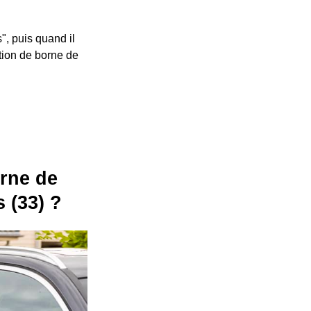
", puis quand il
ation de borne de
orne de
 (33) ?