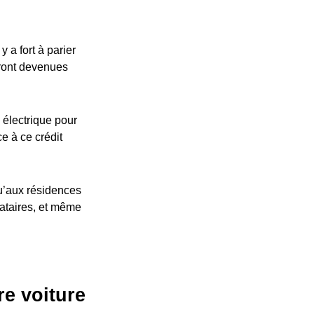
 a fort à parier
eront devenues
 électrique pour
ce à ce crédit
u’aux résidences
cataires, et même
re voiture