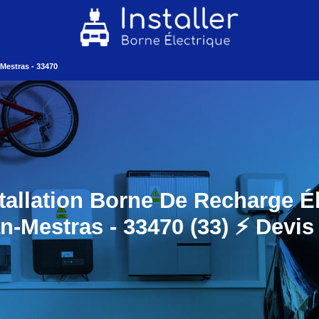
Mestras - 33470
tallation Borne De Recharge É
n-Mestras - 33470 (33) ⚡️ Devis