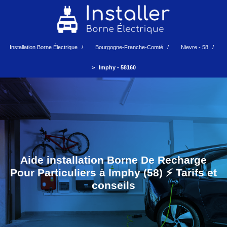
Installation Borne Électrique
Bourgogne-Franche-Comté
Nievre - 58
Imphy - 58160
Aide installation Borne De Recharge
Pour Particuliers à Imphy (58) ⚡️ Tarifs et
conseils