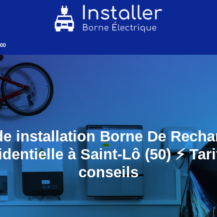
000
de installation Borne De Recha
dentielle à Saint-Lô (50) ⚡️ Tari
conseils