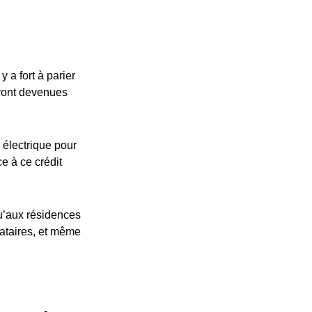
 a fort à parier
eront devenues
 électrique pour
ce à ce crédit
u’aux résidences
cataires, et même