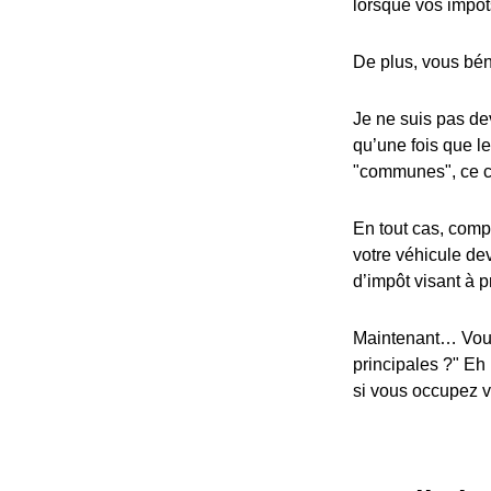
lorsque vos impôt
De plus, vous bén
Je ne suis pas dev
qu’une fois que l
"communes", ce cr
En tout cas, compa
votre véhicule dev
d’impôt visant à p
Maintenant… Vous
principales ?" Eh
si vous occupez vo