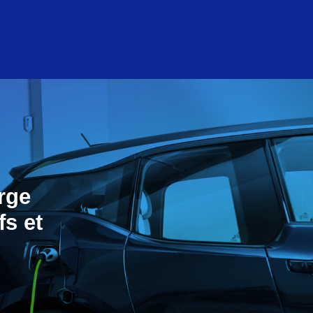
rge
fs et