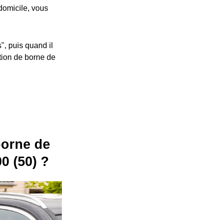
 domicile, vous
", puis quand il
ation de borne de
 borne de
0 (50) ?