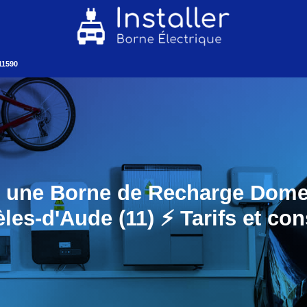
11590
er une Borne de Recharge Dome
èles-d'Aude (11) ⚡️ Tarifs et con