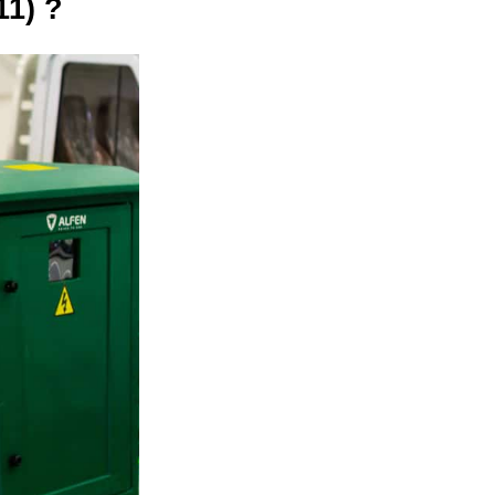
11) ?