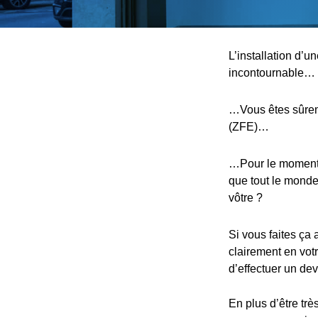
L’installation d’u
incontournable…
…Vous êtes sûreme
(ZFE)…
…Pour le moment, 
que tout le monde,
vôtre ?
Si vous faites ça 
clairement en votr
d’effectuer un devi
En plus d’être trè