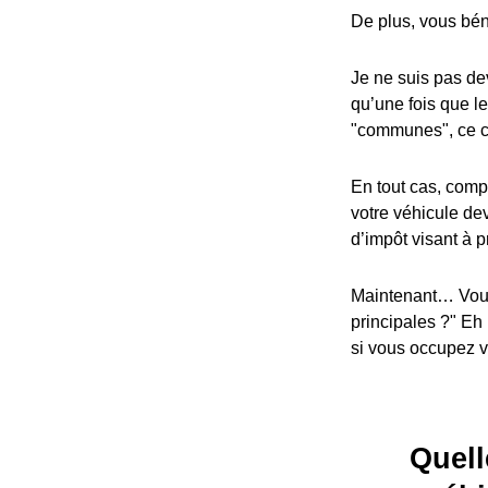
De plus, vous bén
Je ne suis pas dev
qu’une fois que l
"communes", ce cr
En tout cas, compa
votre véhicule dev
d’impôt visant à p
Maintenant… Vous
principales ?" Eh
si vous occupez vo
Quell