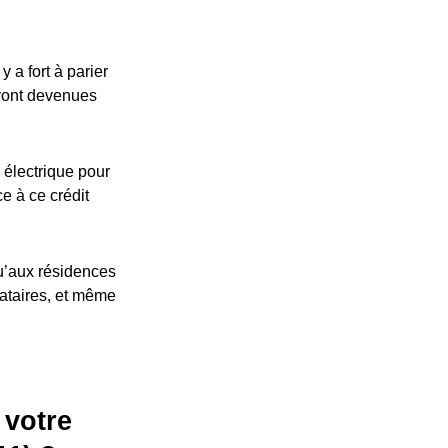
 a fort à parier
eront devenues
 électrique pour
ce à ce crédit
u’aux résidences
cataires, et même
 votre