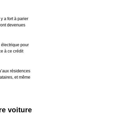
 a fort à parier
eront devenues
 électrique pour
ce à ce crédit
u’aux résidences
cataires, et même
re voiture