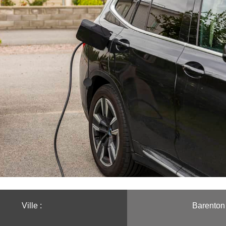
Ville :️
Barenton