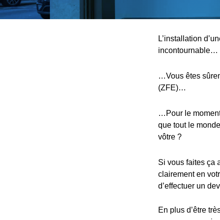
L’installation d’u
incontournable…
…Vous êtes sûreme
(ZFE)…
…Pour le moment, 
que tout le monde,
vôtre ?
Si vous faites ça 
clairement en votr
d’effectuer un devi
En plus d’être trè