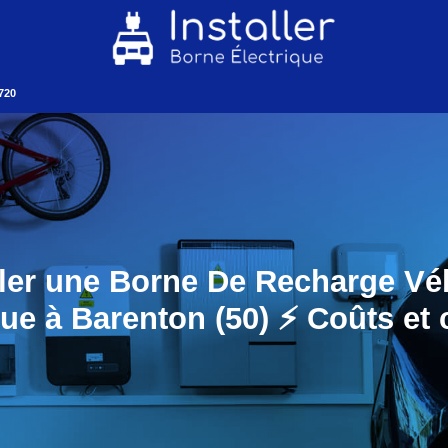
720
ller une Borne De Recharge Vé
que à Barenton (50) ⚡️ Coûts et 