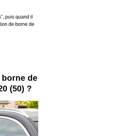
", puis quand il
ation de borne de
ne borne de
0 (50) ?